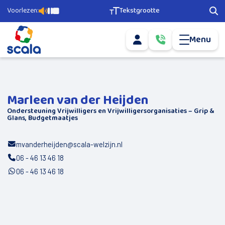
Voorlezen:
Tekstgrootte
Pagina voorlezen
Pauzeer voorlezen
Stop voorlezen
Tekstgrootte aanpassen
Zoe
Menu
Mijn account
Bel ons via
0­
info@scala-
5­
Mail ons via
welzijn.nl
1­
6­
Agenda
­-­
­
5­
Ons aanbod
Marleen van der Heijden
6­
7­
Ondersteuning Vrijwilligers en Vrijwilligersorganisaties – Grip &
Glans, Budgetmaatjes
­
Geld en Grip
2­
2­
Scala Vrijwilligerscentrale
0
mvanderheijden@scala-welzijn.nl
06 - 46 13 46 18
Buurtsport
06 - 46 13 46 18
Nieuwkomers
Doe mee
Vervoer