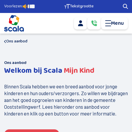
Voorlezen:
Tekstgrootte
Pagina voorlezen
Pauzeer voorlezen
Stop voorlezen
Tekstgrootte aanpassen
Zoe
Menu
Mijn account
Bel ons via
0­
info@scala-
5­
Mail ons via
welzijn.nl
1­
6­
Ons aanbod
Agenda
­-­
­
5­
Ons aanbod
6­
Ons aanbod
7­
Welkom bij Scala
Mijn Kind
­
Geld en Grip
2­
2­
Scala Vrijwilligerscentrale
0
Binnen Scala hebben we een breed aanbod voor jonge
Buurtsport
kinderen en hun ouders/verzorgers. Zo willen we bijdragen
aan het goed opgroeien van kinderen in de gemeente
Nieuwkomers
Ooststellingwerf. Lees hieronder ons aanbod voor
kinderen en klik op een button voor meer informatie.
Doe mee
Vervoer