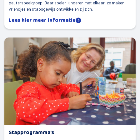
Mijn Dorp
peuterspeelgroep. Daar spelen kinderen met elkaar, ze maken
vriendjes en stapsgewijs ontwikkelen zij zich.
Elsloo
Lees hier meer informatie
Oldeberkoop
Haule
Waskemeer
Langedijke
Nijeberkoop
Fochteloo
Makkinga
Donkerbroek
Oosterwolde
Stapprogramma's
Haulerwijk