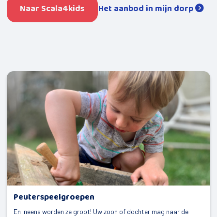
Naar Scala4kids
Het aanbod in mijn dorp
Mijn kind
Peuterspeelgroepen
Jongeren
De Kompaan
Opbouwwerk
Uitleen sportmaterialen
Buurtbemiddeling
Valpreventie
Speel-o-theek de Flierefluit
Welzijnscoach
Bestuurscoaching
Peuterspeelgroepen
En ineens worden ze groot! Uw zoon of dochter mag naar de