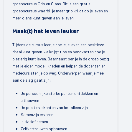
Mijn Dorp
groepscursus Grip en Glans. Dit is een gratis
groepscursus waarbij je meer grip krijgt op je leven en
Elsloo
meer glans kunt geven aan je leven.
Oldeberkoop
Maak(t) het leven leuker
Haule
Tijdens de cursus leer je hoe je je leven een positieve
Waskemeer
draai kunt geven. Je krijgt tips en handvatten hoe je
plezierig kunt leven. Daarnaast ben je in de groep bezig
Langedijke
met je eigen mogelijkheden en helpen de docenten en
Nijeberkoop
medecursisten je op weg. Onderwerpen waar je mee
aan de slag gaat zijn:
Fochteloo
Je persoonlijke sterke punten ontdekken en
Makkinga
uitbouwen
Donkerbroek
De positieve kanten van het alleen zijn
Samenzijn ervaren
Oosterwolde
Initiatief nemen
Haulerwijk
Zelfvertrouwen opbouwen