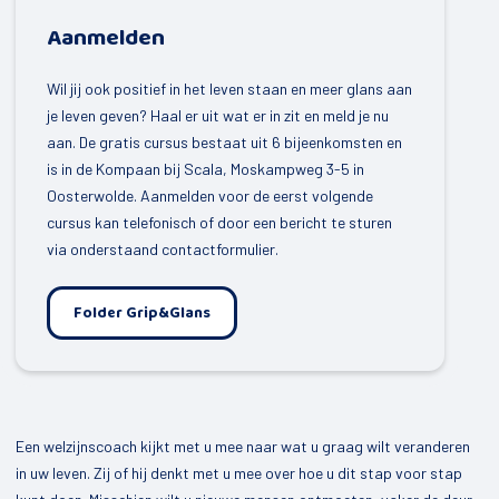
Ravenswoud
Aanmelden
Appelscha
Wil jij ook positief in het leven staan en meer glans aan
je leven geven? Haal er uit wat er in zit en meld je nu
Over ons
aan. De gratis cursus bestaat uit 6 bijeenkomsten en
is in de Kompaan bij Scala, Moskampweg 3-5 in
Contact
Oosterwolde. Aanmelden voor de eerst volgende
cursus kan telefonisch of door een bericht te sturen
via onderstaand contactformulier.
Folder Grip&Glans
Een welzijnscoach kijkt met u mee naar wat u graag wilt veranderen
in uw leven. Zij of hij denkt met u mee over hoe u dit stap voor stap