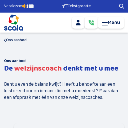
Voorlezen:
Tekstgrootte
Pagina voorlezen
Pauzeer voorlezen
Stop voorlezen
Tekstgrootte aanpassen
Zoe
Menu
Mijn account
Bel ons via
0­
info@scala-
5­
Mail ons via
welzijn.nl
1­
6­
Ons aanbod
Agenda
­-­
­
5­
Ons aanbod
6­
Ons aanbod
7­
De
welzijnscoach
denkt met u mee
­
Geld en Grip
2­
2­
Scala Vrijwilligerscentrale
0
Bent u even de balans kwijt? Heeft u behoefte aan een
Buurtsport
luisterend oor en iemand die met u meedenkt? Maak dan
een afspraak met één van onze welzijnscoaches.
Nieuwkomers
Doe mee
Vervoer