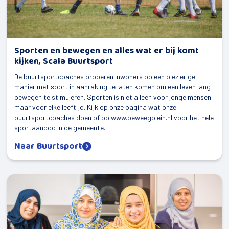
Ravenswoud
Appelscha
Sporten en bewegen en alles wat er bij komt
Over ons
kijken, Scala Buurtsport
De buurtsportcoaches proberen inwoners op een plezierige
Contact
manier met sport in aanraking te laten komen om een leven lang
bewegen te stimuleren. Sporten is niet alleen voor jonge mensen
maar voor elke leeftijd. Kijk op onze pagina wat onze
buurtsportcoaches doen of op www.beweegplein.nl voor het hele
sportaanbod in de gemeente.
Naar Buurtsport