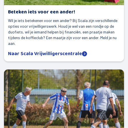
Mijn Dorp
Beteken iets voor een ander!
Elsloo
Wil je iets betekenen voor een ander? Bij Scala zijn verschillende
opties voor vrijwilligerswerk. Houd je wel van een rondje op de
Oldeberkoop
duofiets, wil je iemand helpen bij financiën, een praatje maken
Haule
tijdens de koffieclub? Een maatje zijn voor een ander. Meld je nu
aan.
Waskemeer
Naar Scala Vrijwilligerscentrale
Langedijke
Nijeberkoop
Fochteloo
Makkinga
Donkerbroek
Oosterwolde
Haulerwijk