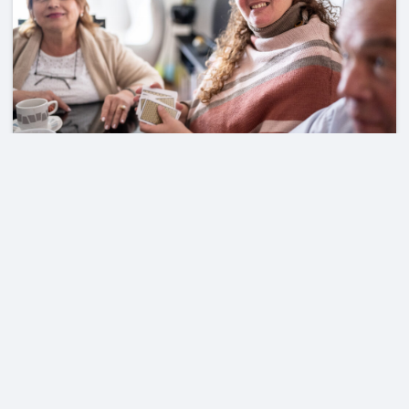
De Welzijnscoach denkt met u mee
Bent u even de balans kwijt? Heeft u behoefte aan een luisterend
oor en iemand die met u meedenkt? Maak dan een afspraak met
één van onze welzijnscoaches.
In contact met de welzijnscoach