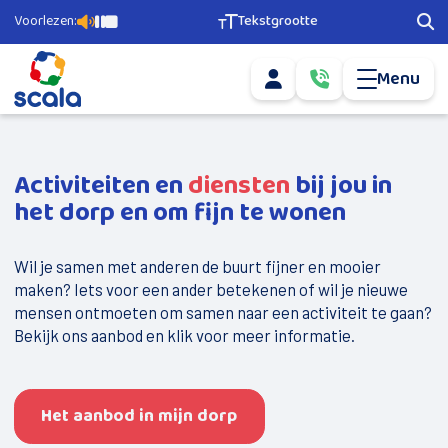
Voorlezen:
Tekstgrootte
Pagina voorlezen
Pauzeer voorlezen
Stop voorlezen
Tekstgrootte aanpassen
Zoe
Menu
Mijn account
Bel ons via
0­
info@scala-
5­
Mail ons via
welzijn.nl
1­
6­
Agenda
­-­
­
Activiteiten en
diensten
bij jou in
5­
Ons aanbod
6­
het dorp en om fijn te wonen
7­
­
Geld en Grip
2­
Wil je samen met anderen de buurt fijner en mooier
2­
Scala Vrijwilligerscentrale
0
maken? Iets voor een ander betekenen of wil je nieuwe
mensen ontmoeten om samen naar een activiteit te gaan?
Buurtsport
Bekijk ons aanbod en klik voor meer informatie.
Nieuwkomers
Doe mee
Het aanbod in mijn dorp
Vervoer