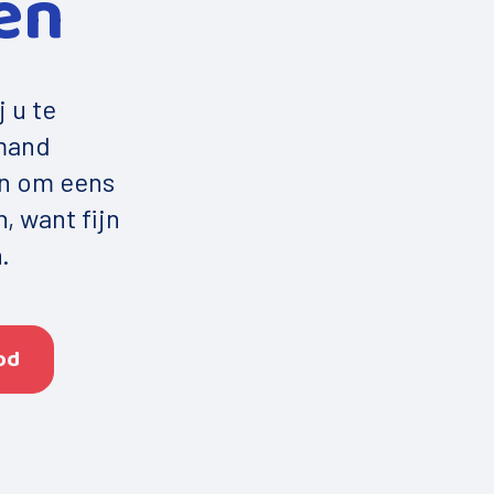
en
 u te
emand
n om eens
, want fijn
.
bod