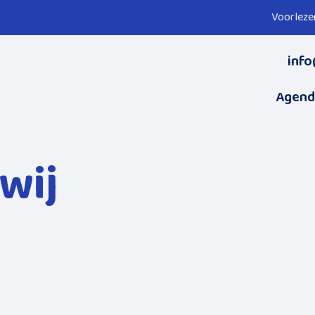
Voorleze
info
Agend
wij
p