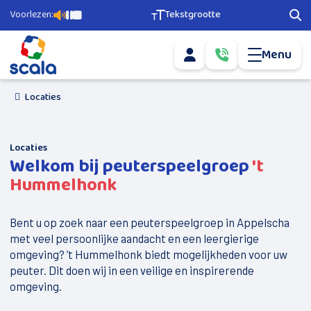
Voorlezen:
Tekstgrootte
Pagina voorlezen
Pauzeer voorlezen
Stop voorlezen
Tekstgrootte aanpassen
Zoe
Menu
Mijn account
Bel ons via
0­
info@scala-
5­
Mail ons via
welzijn.nl
1­
6­
Locaties
Agenda
­-­
­
5­
Ons aanbod
6­
Locaties
7­
Welkom bij peuterspeelgroep
't
­
Geld en Grip
2­
Hummelhonk
2­
Scala Vrijwilligerscentrale
0
Buurtsport
Bent u op zoek naar een peuterspeelgroep in Appelscha
met veel persoonlijke aandacht en een leergierige
Nieuwkomers
omgeving? ’t Hummelhonk biedt mogelijkheden voor uw
peuter. Dit doen wij in een veilige en inspirerende
Doe mee
omgeving.
Vervoer