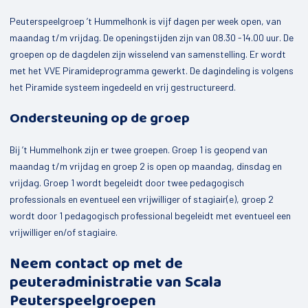
Mijn Dorp
Peuterspeelgroep ’t Hummelhonk is vijf dagen per week open, van
Elsloo
maandag t/m vrijdag. De openingstijden zijn van 08.30 -14.00 uur. De
groepen op de dagdelen zijn wisselend van samenstelling. Er wordt
Oldeberkoop
met het VVE Piramideprogramma gewerkt. De dagindeling is volgens
het Piramide systeem ingedeeld en vrij gestructureerd.
Haule
Ondersteuning op de groep
Waskemeer
Langedijke
Bij ’t Hummelhonk zijn er twee groepen. Groep 1 is geopend van
maandag t/m vrijdag en groep 2 is open op maandag, dinsdag en
Nijeberkoop
vrijdag. Groep 1 wordt begeleidt door twee pedagogisch
Fochteloo
professionals en eventueel een vrijwilliger of stagiair(e), groep 2
wordt door 1 pedagogisch professional begeleidt met eventueel een
Makkinga
vrijwilliger en/of stagiaire.
Donkerbroek
Neem contact op met de
Oosterwolde
peuteradministratie van Scala
Peuterspeelgroepen
Haulerwijk