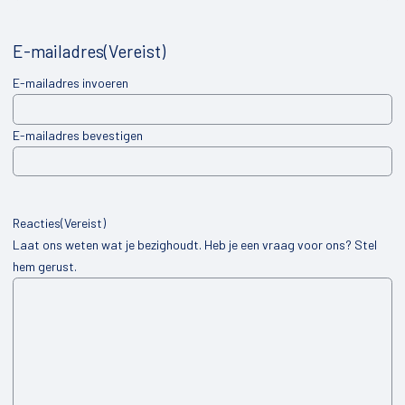
Ravenswoud
E-mailadres
(Vereist)
Appelscha
E-mailadres invoeren
Over ons
E-mailadres bevestigen
Contact
Reacties
(Vereist)
Laat ons weten wat je bezighoudt. Heb je een vraag voor ons? Stel
hem gerust.