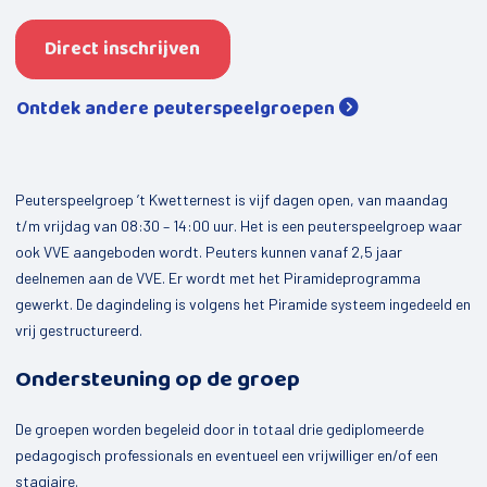
Mijn kind
Direct inschrijven
Peuterspeelgroepen
Jongeren
Ontdek andere peuterspeelgroepen
De Kompaan
Opbouwwerk
Peuterspeelgroep ’t Kwetternest is vijf dagen open, van maandag
Uitleen sportmaterialen
t/m vrijdag van 08:30 – 14:00 uur. Het is een peuterspeelgroep waar
ook VVE aangeboden wordt. Peuters kunnen vanaf 2,5 jaar
Buurtbemiddeling
deelnemen aan de VVE. Er wordt met het Piramideprogramma
gewerkt. De dagindeling is volgens het Piramide systeem ingedeeld en
Valpreventie
vrij gestructureerd.
Speel-o-theek de Flierefluit
Ondersteuning op de groep
Welzijnscoach
De groepen worden begeleid door in totaal drie gediplomeerde
Bestuurscoaching
pedagogisch professionals en eventueel een vrijwilliger en/of een
stagiaire.