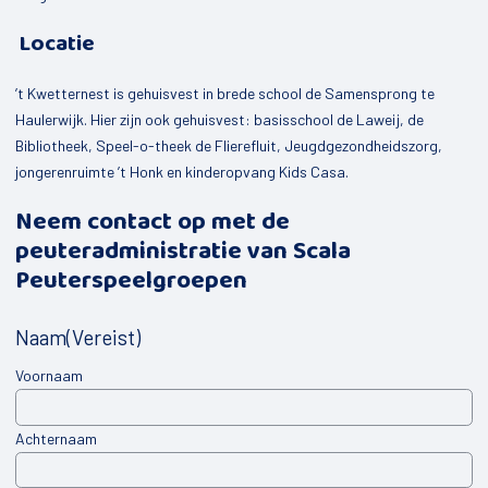
Mijn Dorp
Locatie
Elsloo
’t Kwetternest is gehuisvest in brede school de Samensprong te
Oldeberkoop
Haulerwijk. Hier zijn ook gehuisvest: basisschool de Laweij, de
Haule
Bibliotheek, Speel-o-theek de Flierefluit, Jeugdgezondheidszorg,
jongerenruimte ’t Honk en kinderopvang Kids Casa.
Waskemeer
Neem contact op met de
Langedijke
peuteradministratie van Scala
Nijeberkoop
Peuterspeelgroepen
Fochteloo
Naam
(Vereist)
Makkinga
Voornaam
Donkerbroek
Oosterwolde
Achternaam
Haulerwijk