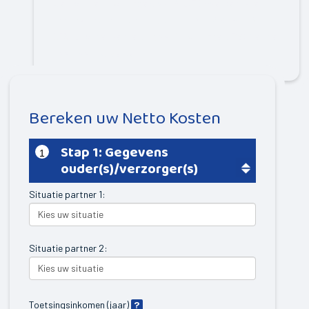
Mijn Dorp
we u om het inschrijfgeld van € 2,50 over te maken
naar Scala, bankrekeningnummer NL66 RABO 0349
9731 21 onder vermelding van “inschrijfgeld PSG” en de
Elsloo
naam van uw peuter.
Oldeberkoop
Haule
Bereken uw Netto Kosten
Waskemeer
Langedijke
Stap 1: Gegevens
1
ouder(s)/verzorger(s)
Nijeberkoop
Fochteloo
Situatie partner 1:
Makkinga
Donkerbroek
Situatie partner 2:
Oosterwolde
Haulerwijk
Toetsingsinkomen (jaar)