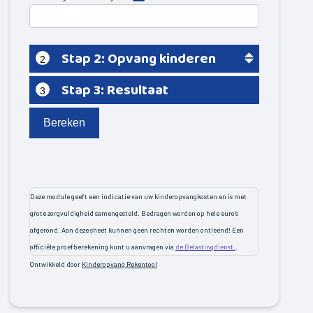
Ravenswoud
Appelscha
Stap 2: Opvang kinderen
2
Over ons
Stap 3: Resultaat
3
Contact
Bereken
Deze module geeft een indicatie van uw kinderopvangkosten en is met
grote zorgvuldigheid samengesteld. Bedragen worden op hele euro's
afgerond. Aan deze sheet kunnen geen rechten worden ontleend! Een
officiële proefberekening kunt u aanvragen via
de Belastingdienst.
.
Ontwikkeld door
Kinderopvang Rekentool