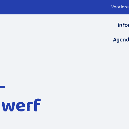
Voorleze
info
Agend
–
gwerf