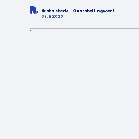
Bekijk:
, pdf-bes
Ik sta sterk – Ooststellingwerf
Bestandsdatum:
8 juli 2026
`