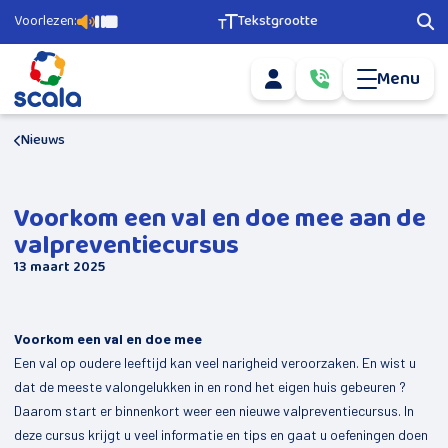
Voorlezen:
Tekstgrootte
Pagina voorlezen
Pauzeer voorlezen
Stop voorlezen
Tekstgrootte aanpassen
Zoe
Menu
Mijn account
Bel ons via
0­
info@scala-
5­
Mail ons via
welzijn.nl
1­
6­
Nieuws
Agenda
­-­
­
5­
Ons aanbod
6­
Voorkom een val en doe mee aan de
7­
­
valpreventiecursus
Geld en Grip
2­
13 maart 2025
2­
Scala Vrijwilligerscentrale
0
Buurtsport
Voorkom een val en doe mee
Nieuwkomers
Een val op oudere leeftijd kan veel narigheid veroorzaken. En wist u
dat de meeste valongelukken in en rond het eigen huis gebeuren ?
Doe mee
Daarom start er binnenkort weer een nieuwe valpreventiecursus. In
Vervoer
deze cursus krijgt u veel informatie en tips en gaat u oefeningen doen