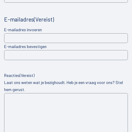
Mijn Dorp
Elsloo
E-mailadres
(Vereist)
Oldeberkoop
E-mailadres invoeren
Haule
E-mailadres bevestigen
Waskemeer
Langedijke
Nijeberkoop
Reacties
(Vereist)
Laat ons weten wat je bezighoudt. Heb je een vraag voor ons? Stel
Fochteloo
hem gerust.
Makkinga
Donkerbroek
Oosterwolde
Haulerwijk