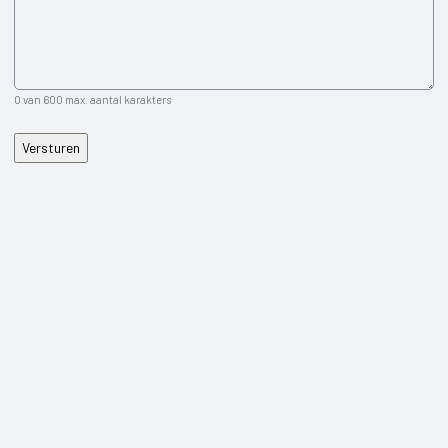
Ravenswoud
Appelscha
0 van 600 max. aantal karakters
Over ons
Contact