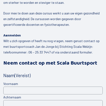
om sterker te worden en steviger te staan.
Mijn kind
Door mee te doen aan deze cursus werkt u aan uw eigen gezondheid
Peuterspeelgroepen
en zelfstandigheid. De cursussen worden gegeven door
Jongeren
gecertificeerde docenten en fysiotherapeuten.
De Kompaan
Aanmelden
Opbouwwerk
Wilt u zich opgeven of heeft nu nog vragen, neem gerust contact op
met buurtsportcoach Jan de Jonge bij Stichting Scala Welzijn:
Uitleen sportmaterialen
telefoonnummer: 06 – 25 33 7447 of via onderstaand formulier.
Buurtbemiddeling
Neem contact op met Scala Buurtsport
Valpreventie
Naam
(Vereist)
Speel-o-theek de Flierefluit
Voornaam
Welzijnscoach
Bestuurscoaching
Achternaam