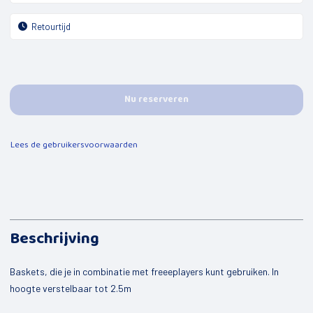
Mijn kind
Peuterspeelgroepen
Jongeren
De Kompaan
Nu reserveren
Opbouwwerk
Lees de gebruikersvoorwaarden
Uitleen sportmaterialen
Buurtbemiddeling
Valpreventie
Speel-o-theek de Flierefluit
Beschrijving
Welzijnscoach
Baskets, die je in combinatie met freeeplayers kunt gebruiken. In
Bestuurscoaching
hoogte verstelbaar tot 2.5m