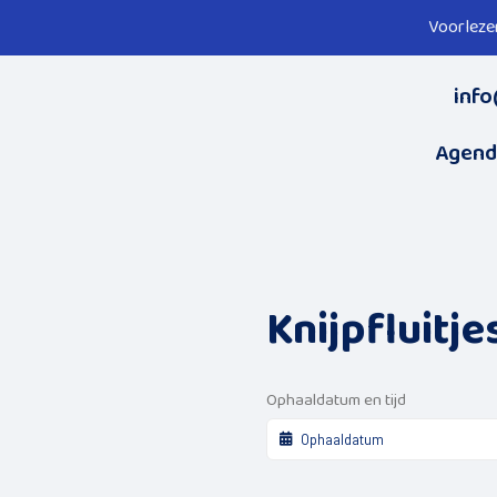
Voorleze
info
Agend
Knijpfluitje
Ophaaldatum en tijd