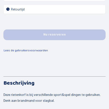
Mijn kind
Peuterspeelgroepen
Jongeren
De Kompaan
Nu reserveren
Opbouwwerk
Lees de gebruikersvoorwaarden
Uitleen sportmaterialen
Buurtbemiddeling
Valpreventie
Speel-o-theek de Flierefluit
Beschrijving
Welzijnscoach
Deze rietenkorf is bij verschillende sport&spel dingen te gebruiken.
Bestuurscoaching
Denk aan brandmand voor slagbal.