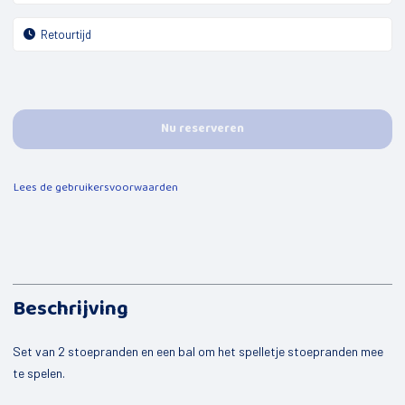
Mijn kind
Peuterspeelgroepen
Jongeren
De Kompaan
Nu reserveren
Opbouwwerk
Lees de gebruikersvoorwaarden
Uitleen sportmaterialen
Buurtbemiddeling
Valpreventie
Speel-o-theek de Flierefluit
Beschrijving
Welzijnscoach
Set van 2 stoepranden en een bal om het spelletje stoepranden mee
Bestuurscoaching
te spelen.