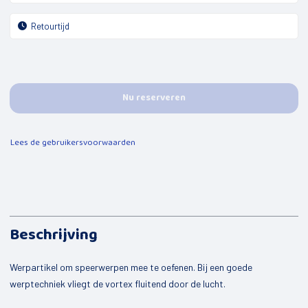
Mijn kind
Peuterspeelgroepen
Jongeren
De Kompaan
Nu reserveren
Opbouwwerk
Lees de gebruikersvoorwaarden
Uitleen sportmaterialen
Buurtbemiddeling
Valpreventie
Speel-o-theek de Flierefluit
Beschrijving
Welzijnscoach
Werpartikel om speerwerpen mee te oefenen. Bij een goede
Bestuurscoaching
werptechniek vliegt de vortex fluitend door de lucht.